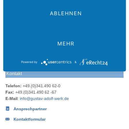
ABLEHNEN
MEHR
Der
Das
Das
E-Mail
Der
Gustav-
Gustav-
Gustav-
an das
Newsletter
Adolf-
Adolf-
Adolf-
Gustav-
des
Das
Powered by
&
Werk
Werk
Werk
Adolf-
Gustav-
Gustav-
Blog
bei
bei
Werk
Adolf-
Kontakt
Adolf-
Facebook
Instagram
Werks
Werk
Telefon:
+49.(0)341.490 62-0
bei
Fax:
+49.(0)341.490 62 -67
LinkedIn
E-Mail
:
info@gustav-adolf-werk.de
Ansprechpartner
Kontaktformular