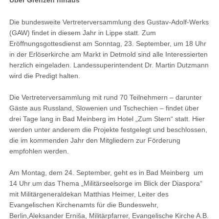
Über Grenzen hinaus
Die bundesweite Vertreterversammlung des Gustav-Adolf-Werks
(GAW) findet in diesem Jahr in Lippe statt. Zum
Eröffnungsgottesdienst am Sonntag, 23. September, um 18 Uhr
in der Erlöserkirche am Markt in Detmold sind alle Interessierten
herzlich eingeladen. Landessuperintendent Dr. Martin Dutzmann
wird die Predigt halten.
Die Vertreterversammlung mit rund 70 Teilnehmern – darunter
Gäste aus Russland, Slowenien und Tschechien – findet über
drei Tage lang in Bad Meinberg im Hotel „Zum Stern“ statt. Hier
werden unter anderem die Projekte festgelegt und beschlossen,
die im kommenden Jahr den Mitgliedern zur Förderung
empfohlen werden.
Am Montag, dem 24. September, geht es in Bad Meinberg um
14 Uhr um das Thema „Militärseelsorge im Blick der Diaspora“
mit Militärgeneraldekan Matthias Heimer, Leiter des
Evangelischen Kirchenamts für die Bundeswehr,
Berlin,Aleksander Erniša, Militärpfarrer, Evangelische Kirche A.B.