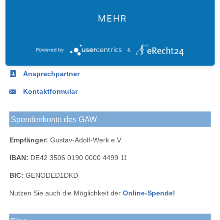
Gustav-
Blog
bei
bei
Werk
Adolf-
Kontakt
Adolf-
Facebook
Instagram
Werks
MEHR
Werk
Telefon:
+49.(0)341.490 62-0
bei
Fax:
+49.(0)341.490 62 -67
LinkedIn
Powered by
&
E-Mail
:
info@gustav-adolf-werk.de
Ansprechpartner
Kontaktformular
Spendenkonto des GAW
Empfänger:
Gustav-Adolf-Werk e.V.
IBAN:
DE42 3506 0190 0000 4499 11
BIC:
GENODED1DKD
Nutzen Sie auch die Möglichkeit der
Online-Spende
!