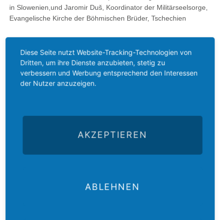
in Slowenien,und Jaromir Duš, Koordinator der Militärseelsorge,
Evangelische Kirche der Böhmischen Brüder, Tschechien
Mehr über die Podiumsdiskussion:
glauben-
verbindet.blogspot.de
Diese Seite nutzt Website-Tracking-Technologien von
Dritten, um ihre Dienste anzubieten, stetig zu
verbessern und Werbung entsprechend den Interessen
Zurück
der Nutzer anzuzeigen.
AKZEPTIEREN
Der
Das
Das
E-Mail
Der
ABLEHNEN
Gustav-
Gustav-
Gustav-
an das
Newsletter
Adolf-
Adolf-
Adolf-
Gustav-
des
Das
Werk
Werk
Werk
Adolf-
Gustav-