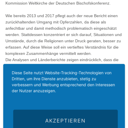
Kommission Weltkirche der Deutschen Bischofskonferenz.
Wie bereits 2013 und 2017 pflegt auch der neue Bericht einen
zurückhaltenden Umgang mit Opferzahlen, da diese als
anfechtbar und damit methodisch problematisch eingeschätzt
werden. Stattdessen konzentriert er sich darauf, Situationen und
Umstände, durch die Religionen unter Druck geraten, besser zu
erfassen. Auf diese Weise soll ein vertieftes Verständnis für die
komplexen Zusammenhänge vermittelt werden.
Die Analysen und Länderberichte zeigen eindrücklich, dass die
Religionsfreiheit mit anderen Freiheitsrechten verbunden ist. Wo
beispielsweise Versammlungs- und Redefreiheit nicht geachtet
Diese Seite nutzt Website-Tracking-Technologien von
Dritten, um ihre Dienste anzubieten, stetig zu
werden oder das Prinzip gleicher Rechte für alle
verbessern und Werbung entsprechend den Interessen
Staatsangehörigen zulasten einzelner Ethnien nicht
der Nutzer anzuzeigen.
gewährleistet ist, wird regelmäßig auch die Freiheit der Religion
angetastet. Die Herausgeber betonen, dass ein umfassender
Ansatz der Verteidigung aller Menschenrechte deshalb auch um
der Religionsfreiheit willen geboten ist.
AKZEPTIEREN
Weitere Spannungsfelder für die Religionsfreiheit sind Migration,