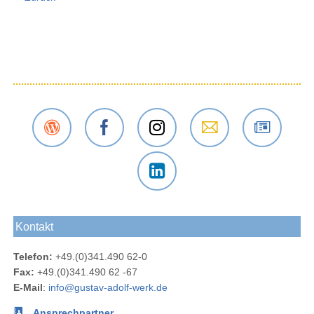
Der
Das
Das
E-Mail
Der
Gustav-
Gustav-
Gustav-
an das
Newsletter
Adolf-
Adolf-
Adolf-
Gustav-
des
Das
Werk
Werk
Werk
Adolf-
Gustav-
Gustav-
Blog
bei
bei
Werk
Adolf-
Kontakt
Adolf-
Facebook
Instagram
Werks
Werk
Telefon:
+49.(0)341.490 62-0
bei
Fax:
+49.(0)341.490 62 -67
LinkedIn
E-Mail
:
info@gustav-adolf-werk.de
Ansprechpartner