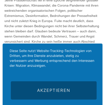
Seine Präsidentschaft fiel in eine Epoche tiefgreifender globaler
Krisen: Migration, Klimawandel, die Corona-Pandemie mit ihren
weitreichenden organisatorischen Folgen, politischer
Extremismus, Desinformation, Bedrohungen der Pressefreiheit
und nicht zuletzt Krieg in Europa. Fuite macht deutlich, dass
Kirche unter diesen Bedingungen nicht bei ihrer Selbsterhaltung
stehen bleiben darf. Glauben bedeute Vertrauen – auch dann,
wenn Gemeinden durch Wandel, Schmerz, Trauer und Angst
verunsichert sind. Kirche zu sein heiße immer auch Abschied
und Neuanfang.
Diese Seite nutzt Website-Tracking-Technologien von
Dritten, um ihre Dienste anzubieten, stetig zu
Zu den Höhepunkten seiner Amtszeit zählt Fuite die
verbessern und Werbung entsprechend den Interessen
Synodenversammlung vom Juni 2015. Nach intensiven und teils
der Nutzer anzuzeigen.
schmerzhaften Debatten beschloss die Kirche, dass
Homosexualität kein Hindernis für den pastoralen Dienst darstellt
– ein Moment, der ihn bis heute tief bewegt. Ebenfalls prägend
war das Projekt „Häuser der Hoffnung“ während der
Flüchtlingskrise. Rund 40 Gemeinden öffneten ihre Türen für
AKZEPTIEREN
Geflüchtete und ermöglichten ihnen durch Wohnraum den
Zugang zu grundlegenden Rechten und gesellschaftlicher
Teilhabe. Für Fuite ist dies ein eindrückliches Beispiel gelebter