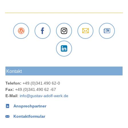
Der
Das
Das
E-Mail
Der
Gustav-
Gustav-
Gustav-
an das
Newsletter
Adolf-
Adolf-
Adolf-
Gustav-
des
Das
Werk
Werk
Werk
Adolf-
Gustav-
Gustav-
Blog
bei
bei
Werk
Adolf-
Kontakt
Adolf-
Facebook
Instagram
Werks
Werk
Telefon:
+49.(0)341.490 62-0
bei
Fax:
+49.(0)341.490 62 -67
LinkedIn
E-Mail
:
info@gustav-adolf-werk.de
Ansprechpartner
Kontaktformular