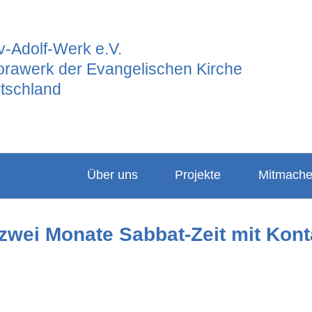
-Adolf-Werk e.V.
orawerk der Evangelischen Kirche
tschland
Über uns
Projekte
Mitmach
Ansprechpartner
Hauptgrupp
Partner
zwei Monate Sabbat-Zeit mit Kont
Vorstand
Frauenarbeit
Projekte
Leitbild
Junges GAW
Konfigabe
Satzung
Freiwilligend
Kindergabe