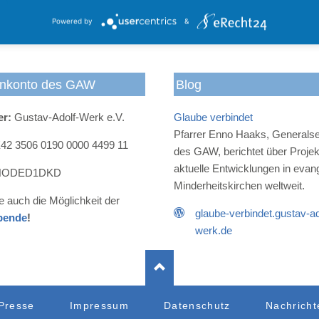
Powered by
&
Der
Das
Das
E-Mail
Der
Das
Gustav-
Gustav-
Gustav-
an das
Newsletter
Gustav
Adolf-
Adolf-
Adolf-
Gustav-
des
Adolf-
nkonto des GAW
Blog
Werk
Werk
Werk
Adolf-
Gustav-
Werk
Blog
bei
bei
Werk
Adolf-
bei
er:
Gustav-Adolf-Werk e.V.
Glaube verbindet
Facebook
Instagram
Werks
LinkedI
Pfarrer Enno Haaks, Generalse
2 3506 0190 0000 4499 11
des GAW, berichtet über Proje
aktuelle Entwicklungen in evan
ODED1DKD
Minderheitskirchen weltweit.
e auch die Möglichkeit der
glaube-verbindet.gustav-ad
pende
!
werk.de
Presse
Impressum
Datenschutz
Nachricht