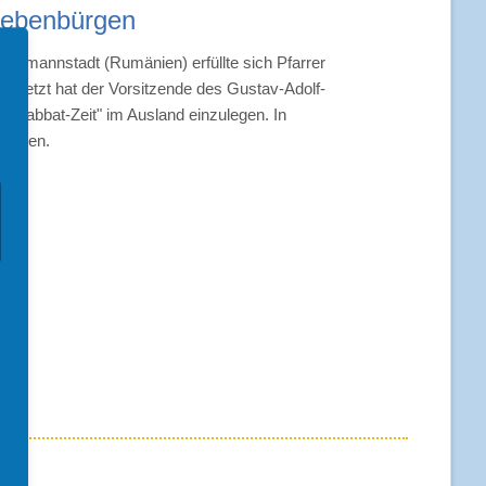
Siebenbürgen
Predigten und Predigthilfen
Werbemittel
Hermannstadt (Rumänien) erfüllte sich Pfarrer
t. Jetzt hat der Vorsitzende des Gustav-Adolf-
Postkarten & Plakate
e zum Schulbeginn
 "Sabbat-Zeit" im Ausland einzulegen. In
irchen.
Corporate Design (intern)
reunden
Downloads (intern)
ktionen