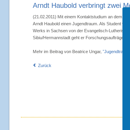
Arndt Haubold verbringt zwei M
(21.02.2011) Mit einem Kontaktstudium an dem Depa
Arndt Haubold einen Jugendtraum. Als Student wollt
Werks in Sachsen von der Evangelisch-Lutherischen
Sibiu/Hermannstadt geht er Forschungsaufträgen zu
Mehr im Beitrag von Beatrice Ungar,
"Jugendtraum e
Zurück