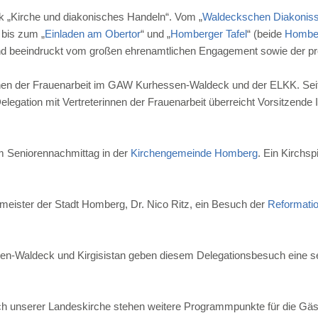
k „Kirche und diakonisches Handeln“. Vom „
Waldeckschen Diakonis
 bis zum „
Einladen am Obertor
“ und „
Homberger Tafel
“ (beide
Hombe
d beeindruckt vom großen ehrenamtlichen Engagement sowie der prof
hen der Frauenarbeit im GAW Kurhessen-Waldeck und der ELKK. Seit 
legation mit Vertreterinnen der Frauenarbeit überreicht Vorsitzende
m Seniorennachmittag in der
Kirchengemeinde Homberg
. Ein Kirchsp
eister der Stadt Homberg, Dr. Nico Ritz, ein Besuch der
Reformatio
-Waldeck und Kirgisistan geben diesem Delegationsbesuch eine se
ch unserer Landeskirche stehen weitere Programmpunkte für die Gäs