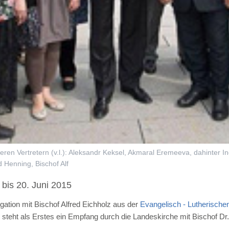
teren Vertretern (v.l.): Aleksandr Keksel, Akmaral Eremeeva, dahinter In
d Henning, Bischof Alf
 bis 20. Juni 2015
tion mit Bischof Alfred Eichholz aus der
Evangelisch - Lutherischen
steht als Erstes ein Empfang durch die Landeskirche mit Bischof Dr.