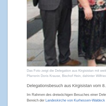
Das Foto zeigt die Delegation aus Kirgisistan mit wei
Pfarrerin Doris Krause, Bischof Hein, dahinter Wilfrie
Delegationsbesuch aus Kirgisistan vom 8.
Im Rahmen des dreiwöchigen Besuches einer Delega
Bereich der
Landeskirche von Kurhessen-Waldeck