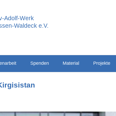
v-Adolf-Werk
ssen-Waldeck e.V.
enarbeit
Spenden
Material
Projekte
2026
irgisistan
chte
2025
projekt
2024
sarbeit
2023