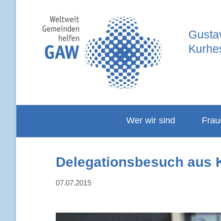
Gusta
Kurhe
Wer wir sind
Frau
Leitbild
Leitbild
Delegationsbesuch aus K
Geschichte
Geschi
07.07.2015
Satzung
Jahres
Vorstand
Vortrag