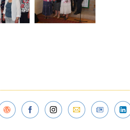
Der
Das
Das
E-Mail
Der
Das
Gustav-
Gustav-
Gustav-
an das
Newsletter
Gustav