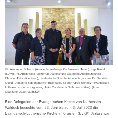
V.l.: Alexander Schacht (Aussiedlerseelsorge Kirchenkreis Hanau), Inge Ruehl
(GAW), Pfr. Armin Beck (Dezernat Diakonie und Ökumene/Ausbildungshilfe-
Christian Education Fund), die deutsche Botschafterin in Kirgisistan, Dr. Gabriela
Guellil (Deutsche Botschafterin in Bischkek), Bischof Alfred Eichholz (Evangelisch-
Lutherische Kirche Kirgisiens, Ulrike Combé-von Nathusius (GAW). (Foto:
Ökumene-Dezernat EKKW)
Eine Delegation der Evangelischen Kirche von Kurhessen-
Waldeck besuchte vom 23. Juni bis zum 3. Juli 2023 die
Evangelisch-Lutherische Kirche in Kirgisien (ELKK). Anlass war