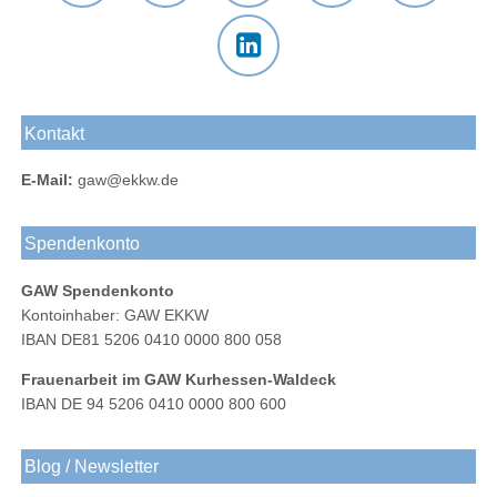
Der
Das
Das
E-Mail
Der
Gustav-
Gustav-
Gustav-
an das
Newsletter
Adolf-
Adolf-
Adolf-
Gustav-
des
Das
Werk
Werk
Werk
Adolf-
Gustav-
Gustav-
Blog
Kurhessen-
bei
Werk
Adolf-
Kontakt
Adolf-
Waldeck
Instagram
Berlin
Werks
Werk
bei
E-Mail:
gaw@ekkw.de
bei
Facebook
LinkedIn
Spendenkonto
GAW Spendenkonto
Kontoinhaber: GAW EKKW
IBAN DE81 5206 0410 0000 800 058
Frauenarbeit im GAW Kurhessen-Waldeck
IBAN DE 94 5206 0410 0000 800 600
Blog / Newsletter